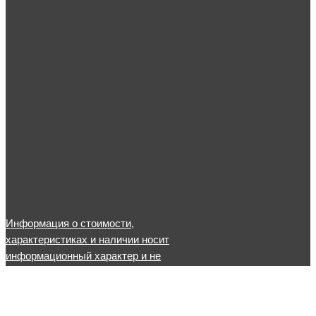
Информация о стоимости,
характеристиках и наличии носит
информационный характер и не
является публичной офертой, уточните
актуальную информацию по телефону
или в офисе