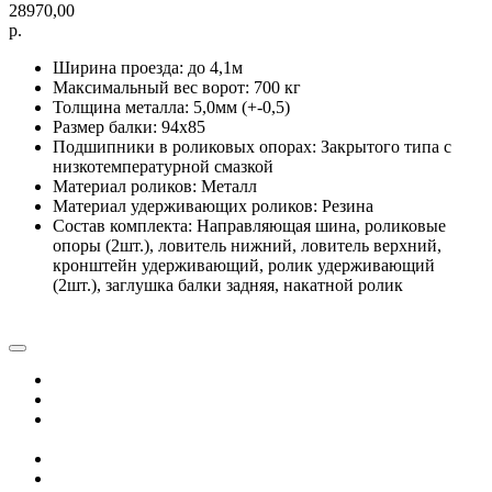
28970,00
р.
Ширина проезда: до 4,1м
Максимальный вес ворот: 700 кг
Толщина металла: 5,0мм (+-0,5)
Размер балки: 94х85
Подшипники в роликовых опорах: Закрытого типа с
низкотемпературной смазкой
Материал роликов: Металл
Материал удерживающих роликов: Резина
Состав комплекта: Направляющая шина, роликовые
опоры (2шт.), ловитель нижний, ловитель верхний,
кронштейн удерживающий, ролик удерживающий
(2шт.), заглушка балки задняя, накатной ролик
Ворота для гаража
Откатные ворота
Комплектующие для откатных
ворот
Приводы для откатных
Заказать монтаж