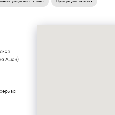
омплектующие для откатных
Приводы для откатных
жская
на Ашан)
ерерыва